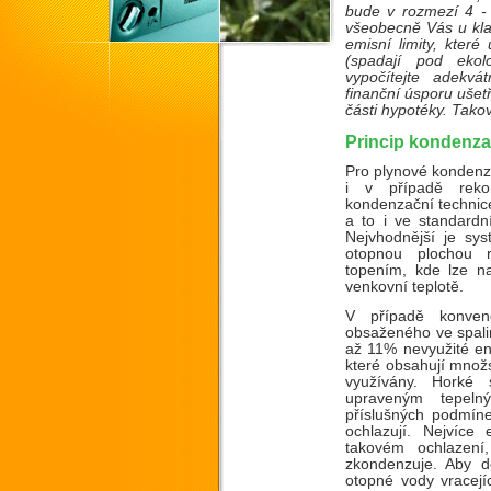
bude v rozmezí 4 - 
všeobecně Vás u kla
emisní limity, které
(spadají pod ekol
vypočítejte adekvá
finanční úsporu ušet
části hypotéky. Takov
Princip kondenz
Pro plynové kondenzač
i v případě reko
kondenzační technice 
a to i ve standard
Nejvhodnější je sy
otopnou plochou r
topením, kde lze na
venkovní teplotě.
V případě konven
obsaženého ve spali
až 11% nevyužité ene
které obsahují množs
využívány. Horké 
upraveným tepel
příslušných podmín
ochlazují. Nejvíce
takovém ochlazení
zkondenzuje. Aby d
otopné vody vracej