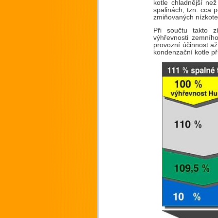
kotle chladnější ne
spalinách, tzn. cca 
zmiňovaných nízkote
Při součtu takto z
výhřevnosti zemníh
provozní účinnost až
kondenzační kotle při