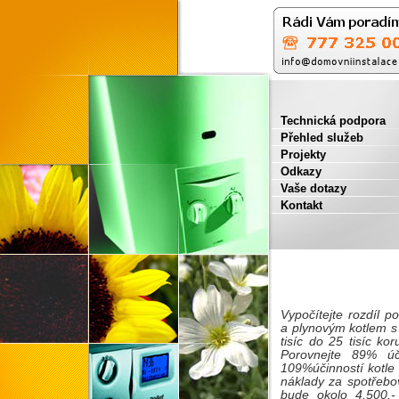
Technická podpora
Přehled služeb
Projekty
Odkazy
Vaše dotazy
Kontakt
Vypočítejte rozdíl 
a plynovým kotlem s
tisíc do 25 tisíc kor
Porovnejte 89% úč
109%účinností kotle 
náklady za spotřebo
bude okolo 4.500,-